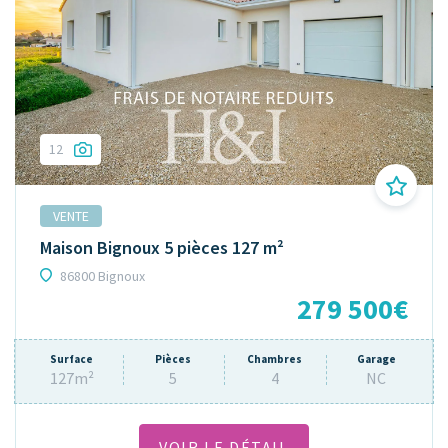
12
VENTE
Maison Bignoux 5 pièces 127 m²
86800 Bignoux
279 500€
Surface
Pièces
Chambres
Garage
127m²
5
4
NC
VOIR LE DÉTAIL