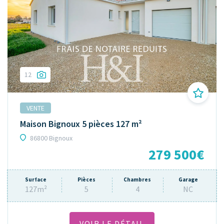
12
VENTE
Maison Bignoux 5 pièces 127 m²
86800 Bignoux
279 500€
Surface
Pièces
Chambres
Garage
127m²
5
4
NC
VOIR LE DÉTAIL