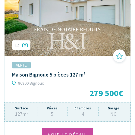
12
VENTE
Maison Bignoux 5 pièces 127 m²
86800 Bignoux
279 500€
Surface
Pièces
Chambres
Garage
127m²
5
4
NC
VOIR LE DÉTAIL