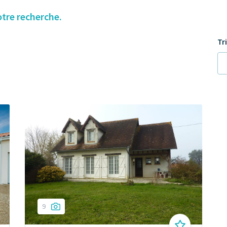
otre recherche.
Tr
9