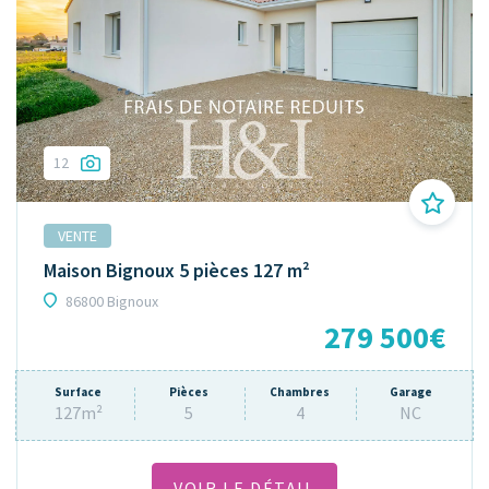
12
VENTE
Maison Bignoux 5 pièces 127 m²
86800 Bignoux
279 500€
Surface
Pièces
Chambres
Garage
127m²
5
4
NC
VOIR LE DÉTAIL