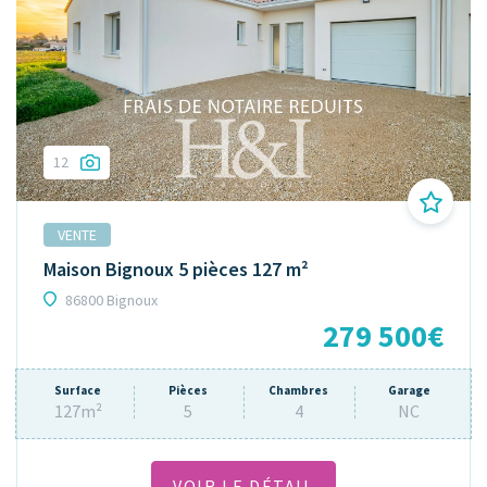
12
VENTE
Maison Bignoux 5 pièces 127 m²
86800 Bignoux
279 500€
Surface
Pièces
Chambres
Garage
127m²
5
4
NC
VOIR LE DÉTAIL