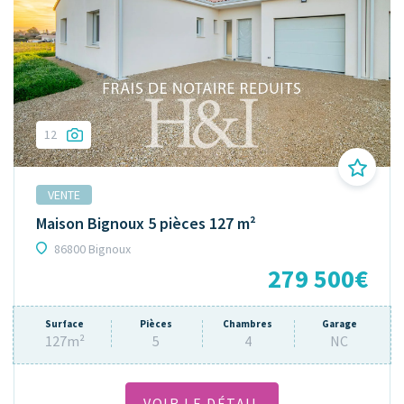
12
VENTE
Maison Bignoux 5 pièces 127 m²
86800 Bignoux
279 500€
Surface
Pièces
Chambres
Garage
127m²
5
4
NC
VOIR LE DÉTAIL