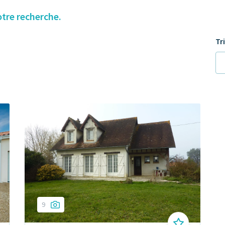
otre recherche.
Tr
9