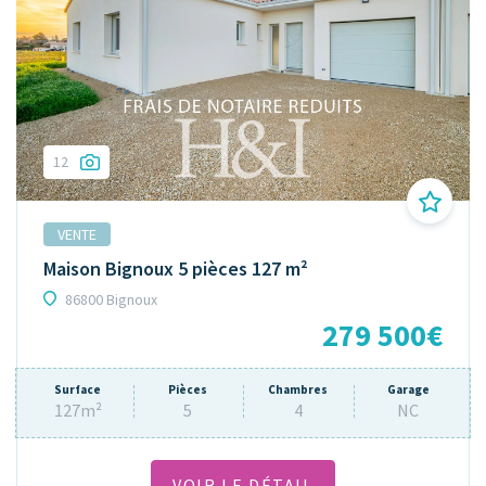
12
VENTE
Maison Bignoux 5 pièces 127 m²
86800 Bignoux
279 500€
Surface
Pièces
Chambres
Garage
127m²
5
4
NC
VOIR LE DÉTAIL