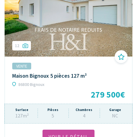
12
VENTE
Maison Bignoux 5 pièces 127 m²
86800 Bignoux
279 500€
Surface
Pièces
Chambres
Garage
127m²
5
4
NC
VOIR LE DÉTAIL