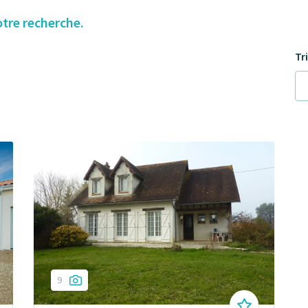
otre recherche.
Tr
9