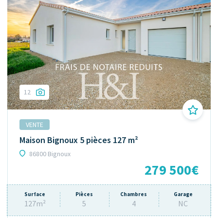
12
VENTE
Maison Bignoux 5 pièces 127 m²
86800 Bignoux
279 500€
Surface
Pièces
Chambres
Garage
127m²
5
4
NC