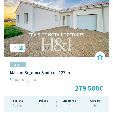
12
VENTE
Maison Bignoux 5 pièces 127 m²
86800 Bignoux
279 500€
Surface
Pièces
Chambres
Garage
127m²
5
4
NC