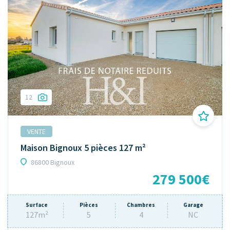
12
VENTE
Maison Bignoux 5 pièces 127 m²
86800 Bignoux
279 500€
Surface
Pièces
Chambres
Garage
127m²
5
4
NC