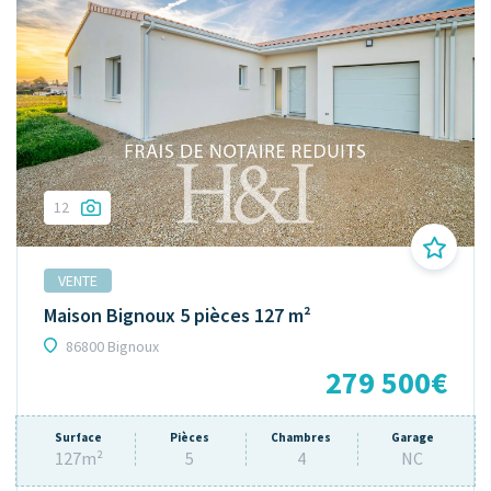
12
VENTE
Maison Bignoux 5 pièces 127 m²
86800 Bignoux
279 500€
Surface
Pièces
Chambres
Garage
127m²
5
4
NC