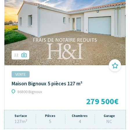
12
VENTE
Maison Bignoux 5 pièces 127 m²
86800 Bignoux
279 500€
Surface
Pièces
Chambres
Garage
127m²
5
4
NC