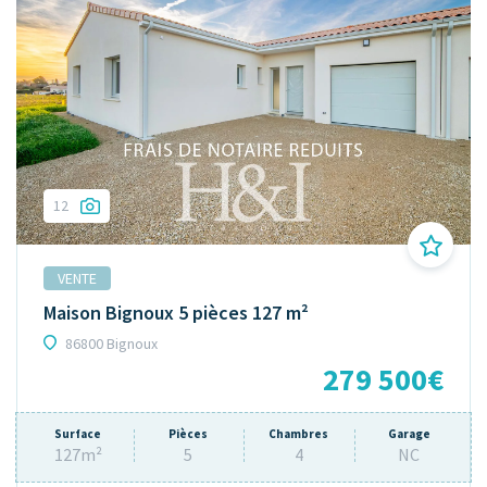
12
VENTE
Maison Bignoux 5 pièces 127 m²
86800 Bignoux
279 500€
Surface
Pièces
Chambres
Garage
127m²
5
4
NC