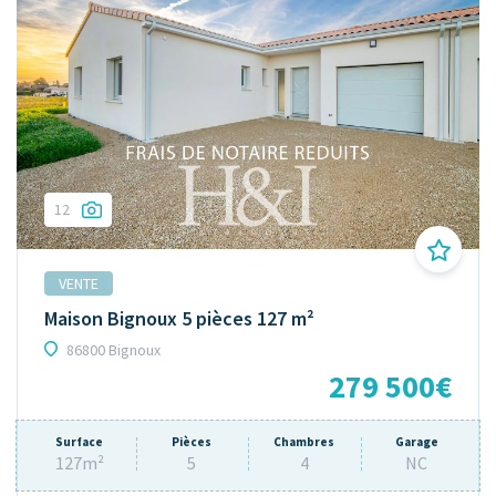
12
VENTE
Maison Bignoux 5 pièces 127 m²
86800 Bignoux
279 500€
Surface
Pièces
Chambres
Garage
127m²
5
4
NC