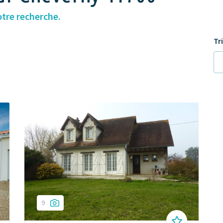
otre recherche.
Tr
9