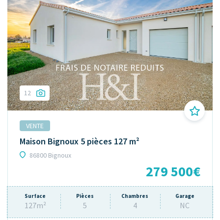
12
VENTE
Maison Bignoux 5 pièces 127 m²
86800 Bignoux
279 500€
Surface
Pièces
Chambres
Garage
127m²
5
4
NC