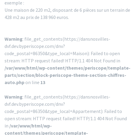
exemple :
Une maison de 220 m2, disposant de 6 pièces sur un terrain de
428 m2 au prix de 138 960 euros.
Warning
: file_get_contents(https://dansnosvilles-
dvf.dev.byperiscope.com/dnv?
code_postal=86350&type_local=Maison): Failed to open
stream: HTTP request failed! HTTP/1.1 404 Not Found in
/var/www/html/wp-content/themes/periscope/template-
parts/section/block-periscope-theme-section-chiffres-
auto.php
on line
13
Warning
: file_get_contents(https://dansnosvilles-
dvf.dev.byperiscope.com/dnv?
code_postal=86350&type_local=Appartement): Failed to
open stream: HTTP request failed! HTTP/1.1 404 Not Found
in
/var/www/html/wp-
content/themes/periscope/template-